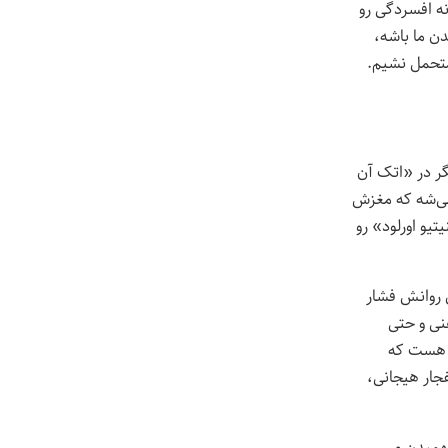
رنه افسردگی رو
ن ما باشه،
گر در «اتک آن
 می‌شه که مغزش
یو اورلود» رو
ی روانش فشار
نی و حتی
ی هست که
فجار هیجانی،
همیدن و