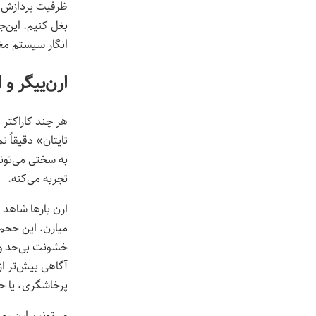
ظرفیت پردازش‌مون
بغل کنیم. این‌ج
انگار سیستم مغز و روان‌مون می‌ره 
ارن‌ییگر و 
هر چند کاراکتر 
تایتان» دقیقاً 
به سختی می‌تونه
تجربه می‌کنه.
ارن بارها شاهد 
میارن. این حجم
خشونت بی‌حد و 
آگاهی بیش‌تر از 
پرخاشگری، یا ح
می‌تونیم ارن رو