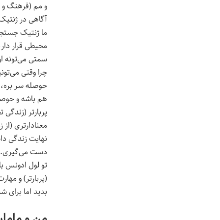
و مم (فرهنگ و 
آگاهی در ژنتیک
ما ژنتیک جستجوگ
محیطی قرار دار
سمتی می‌تونه او
حوصله سر بره، س
هم باشه و حوصله
پربارتر (زندگی 
معنادارتری (از 
نهایت زندگی دا
دست می‌گیری.
تو لول ادونس با
(پربارتر) و مهار
بدید اما برای ش
من و ماما