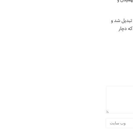
لب اینه در حین نوشتن این مطلب و درک این مطالب میانگین ضربان قلبم از ۷۵ به ۸۳ تبدیل شد و
ا قبل این‌که دچار