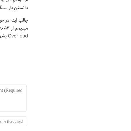
دانستن بار سنگ
Overload بشم دست از نوشتن بیش‌تر بردارم و برم ماستم رو بخورم :))