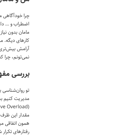
چرا خودآگاهی می
اضطراب و … داری
مامان بدون نیاز
کارهای دیگه. من
آرامش بیش‌تری 
نمی‌تونم، چرا که
بررسی مفهوم capacity for containment و load
تو روان‌شناسی ب
(Cognitive
مقدار این ظرف ب
همون اتفاقی می
رفتارهای تکرار 