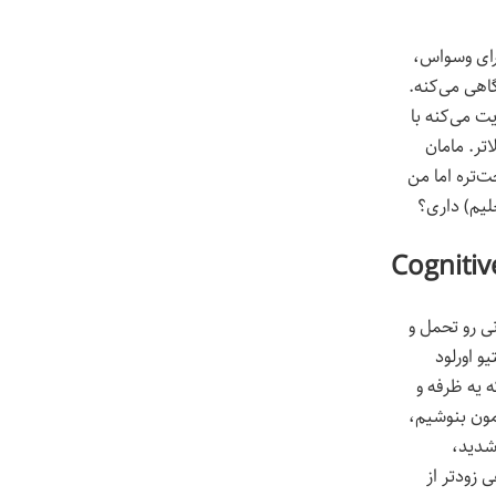
برای وسواس،
اهی می‌کنه.
ت می‌کنه با
تر. مامان
‌تره اما من
علیم) داری؟
ی رو تحمل و
دچار کاگنتیو اورلود
که یه ظرفه و
مون بنوشیم،
شدید،
 زودتر از