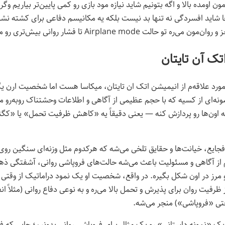
 اومده بالا و اگه بتونیم شاید نیازه مود بازی رو کمی پایین‌تر بیاریم وگ
ا شاید افسردگی نه تنها بد نیست بلکه یه مکانیسم دفاعی برای کشته نشد
تو حالت Airplane mode تا فشار روانی بیش‌تری رو متحمل نشیم.
اتک آن تایتان
مورد علاقه‌م از انیمیشن اتک ان تایتان، میکاسا هست اما شخصیت ارن ی
نمونه‌ای از کسیه که با حجم عظیمی از آگاهی و اطلاعات وحشتناک روبه‌رو
 اون‌ها رو پردازش کنه — یعنی دقیقاً یه «کاهش ظرفیت تحمل» یا «کگنیت
فجایع، خیانت‌ها و حقایق تلخی می‌شه که هرکدوم مثل وزنه‌ای سنگین رو
 از آگاهی و مسئولیت باعث می‌شه حالت‌های فروپاشی روانی، آشفتگی ذه
مرز در اون شکل بگیره. در واقع، شخصیت او یک نمود دراماتیک از وقت
ظرفیت روان برای پذیرش و تحمل بالا می‌ره و به نوعی دفاع روانی (مثلاً ان
تی «فروپاشی») منجر می‌شه.
 یک «نمونه داستانی» رو یک مثال برای فروپاشی روانی بدونیم؛ جایی که ف